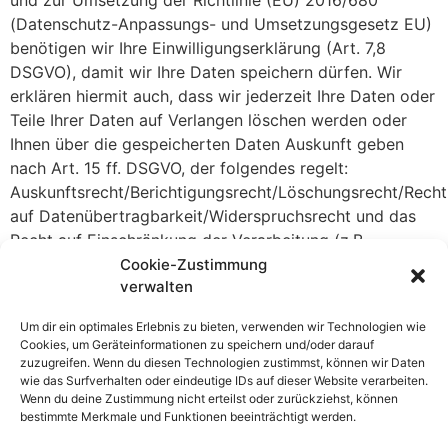
und zur Umsetzung der Richtlinie (EU) 2016/680
(Datenschutz-Anpassungs- und Umsetzungsgesetz EU)
benötigen wir Ihre Einwilligungserklärung (Art. 7,8
DSGVO), damit wir Ihre Daten speichern dürfen. Wir
erklären hiermit auch, dass wir jederzeit Ihre Daten oder
Teile Ihrer Daten auf Verlangen löschen werden oder
Ihnen über die gespeicherten Daten Auskunft geben
nach Art. 15 ff. DSGVO, der folgendes regelt:
Auskunftsrecht/Berichtigungsrecht/Löschungsrecht/Recht
auf Datenübertragbarkeit/Widerspruchsrecht und das
Recht auf Einschränkung der Verarbeitung (z.B.
Sperrung).
Cookie-Zustimmung
verwalten
Wir weisen darauf hin, dass eine Nutzung Ihrer
personenbezogenen Daten zur Ausübung unserer
Um dir ein optimales Erlebnis zu bieten, verwenden wir Technologien wie
Cookies, um Geräteinformationen zu speichern und/oder darauf
Dienstleistung ab dem 25.05.2018 ohne
zuzugreifen. Wenn du diesen Technologien zustimmst, können wir Daten
Einwilligungserklärung nicht mehr zulässig ist.
wie das Surfverhalten oder eindeutige IDs auf dieser Website verarbeiten.
Wenn du deine Zustimmung nicht erteilst oder zurückziehst, können
bestimmte Merkmale und Funktionen beeinträchtigt werden.